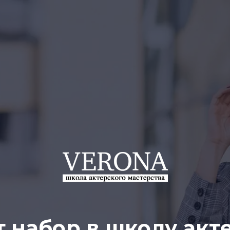
т
набор
в школу акт