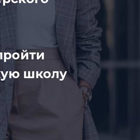
пройти
скую школу